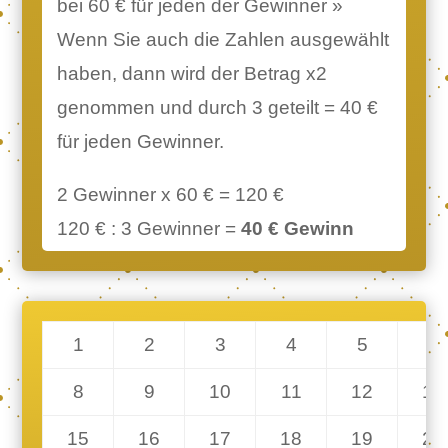
bei 60 € für jeden der Gewinner »
Wenn Sie auch die Zahlen ausgewählt
haben, dann wird der Betrag x2
genommen und durch 3 geteilt = 40 €
für jeden Gewinner.
2 Gewinner x 60 € = 120 €
120 € : 3 Gewinner =
40 € Gewinn
1
2
3
4
5
6
8
9
10
11
12
13
15
16
17
18
19
20