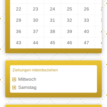
22
23
24
25
26
27
29
30
31
32
33
34
36
37
38
39
40
41
43
44
45
46
47
48
Ziehungen miteinbeziehen
Mittwoch
Samstag