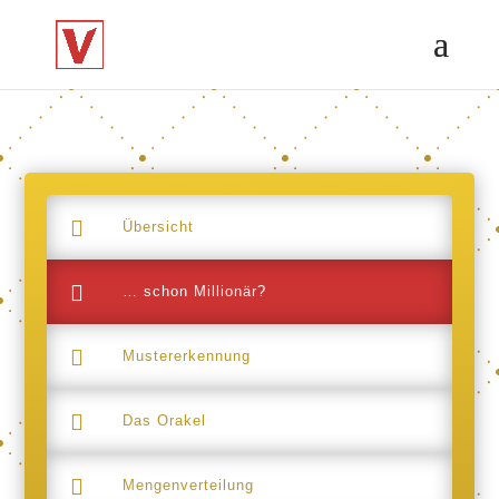

Übersicht

… schon Millionär?

Mustererkennung

Das Orakel

Mengenverteilung