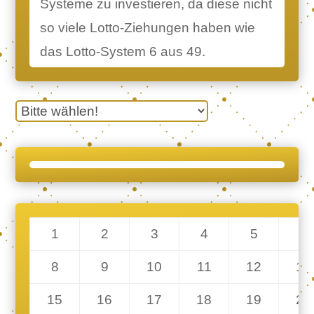
Systeme zu investieren, da diese nicht
so viele Lotto-Ziehungen haben wie
das Lotto-System 6 aus 49.
1
2
3
4
5
6
8
9
10
11
12
13
15
16
17
18
19
20